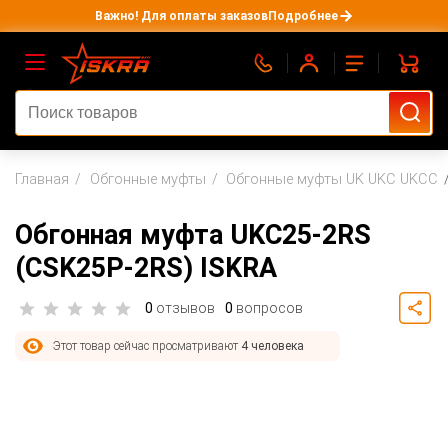
Важно! Для оплаты заказов
Подробнее
Главная
Обгонные муфты
Обгонные муфты UK UKC UKCC
Обгонная муфта UKC25-2RS
(CSK25P-2RS) ISKRA
0
отзывов
0
вопросов
Этот товар сейчас просматривают
4 человека