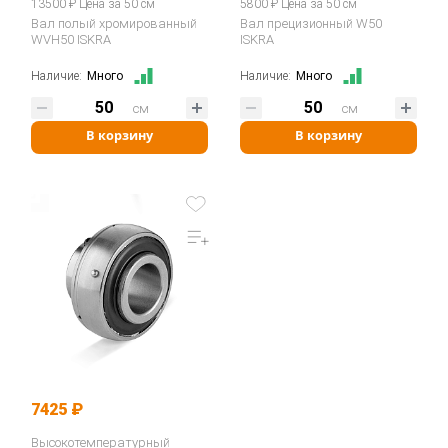
13500 ₽ Цена за 50 см
5800 ₽ Цена за 50 см
Вал полый хромированный
Вал прецизионный W50
WVH50 ISKRA
ISKRA
Наличие:
Много
Наличие:
Много
см
см
В корзину
В корзину
7425 ₽
Высокотемпературный