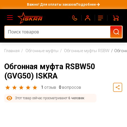
Важно! Для оплаты заказов
Подробнее
Главная
Обгонные муфты
Обгонные муфты RSBW
Обгон
Обгонная муфта RSBW50
(GVG50) ISKRA
1
отзыв
0
вопросов
Этот товар сейчас просматривают
6 человек