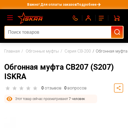
Важно! Для оплаты заказов
Подробнее
Главная
Обгонные муфты
Серия CB-200
Обгонная муфта 
Обгонная муфта CB207 (S207)
ISKRA
0
отзывов
0
вопросов
Этот товар сейчас просматривают
7 человек