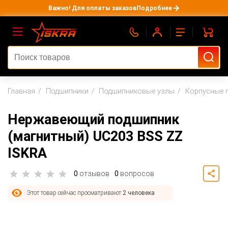
Важно! Для оплаты заказов
Подробнее
Главная
Подшипники
Подшипниковые узлы
Корпусные 
Нержавеющий подшипник
(магнитный) UC203 BSS ZZ
ISKRA
0
отзывов
0
вопросов
Этот товар сейчас просматривают
2 человека