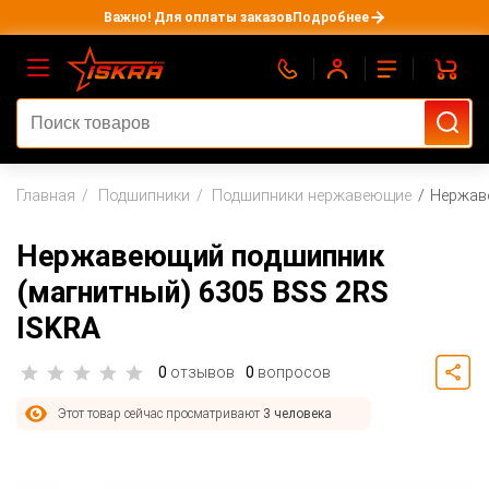
Важно! Для оплаты заказов
Подробнее
Главная
Подшипники
Подшипники нержавеющие
Нержаве
Нержавеющий подшипник
(магнитный) 6305 BSS 2RS
ISKRA
0
отзывов
0
вопросов
Этот товар сейчас просматривают
3 человека