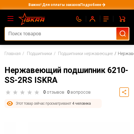
Важно! Для оплаты заказов
Подробнее
Главная
Подшипники
Подшипники нержавеющие
Нержав
Нержавеющий подшипник 6210-
SS-2RS ISKRA
0
отзывов
0
вопросов
Этот товар сейчас просматривают
4 человека