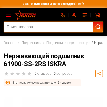
Важно! Для оплаты заказов
Подробнее
Главная
Подшипники
Подшипники нержавеющие
Нержав
Нержавеющий подшипник
61900-SS-2RS ISKRA
0
отзывов
0
вопросов
Этот товар сейчас просматривают
6 человек