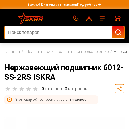
Важно! Для оплаты заказов
Подробнее
Главная
Подшипники
Подшипники нержавеющие
Нержав
Нержавеющий подшипник 6012-
SS-2RS ISKRA
0
отзывов
0
вопросов
Этот товар сейчас просматривают
8 человек