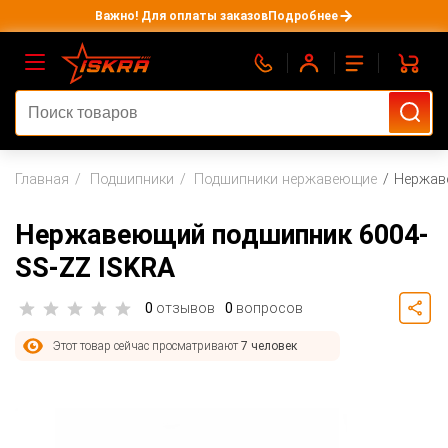
Важно! Для оплаты заказов
Подробнее
Главная
Подшипники
Подшипники нержавеющие
Нержав
Нержавеющий подшипник 6004-
SS-ZZ ISKRA
0
отзывов
0
вопросов
Этот товар сейчас просматривают
7 человек