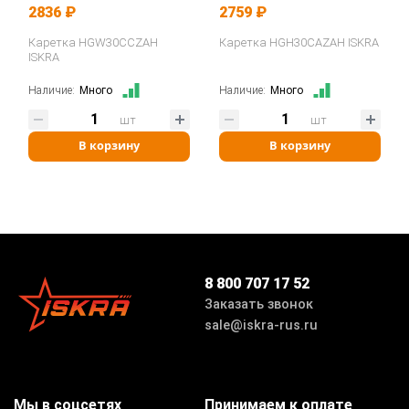
2836 ₽
2759 ₽
Каретка HGW30CCZAH
Каретка HGH30CAZAH ISKRA
ISKRA
Наличие:
Много
Наличие:
Много
шт
шт
В корзину
В корзину
8 800 707 17 52
Заказать звонок
sale@iskra-rus.ru
Мы в соцсетях
Принимаем к оплате