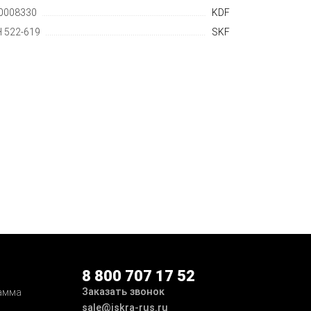
0008330
KDF
 522-619
SKF
8 800 707 17 52
Заказать звонок
амма
sale@iskra-rus.ru