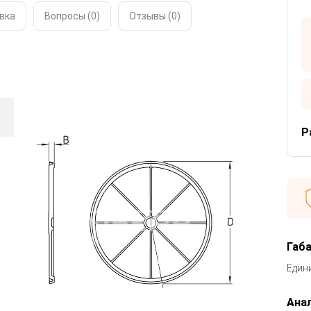
вка
Вопросы (0)
Отзывы (
0
)
Р
Габ
Един
Анал