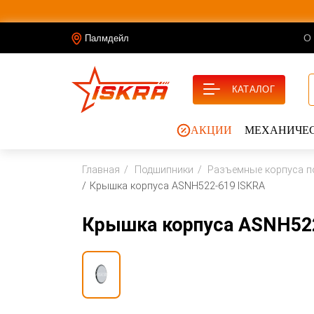
О
Палмдейл
КАТАЛОГ
АКЦИИ
МЕХАНИЧЕС
Главная
Подшипники
Разъемные корпуса п
Крышка корпуса ASNH522-619 ISKRA
Крышка корпуса ASNH52