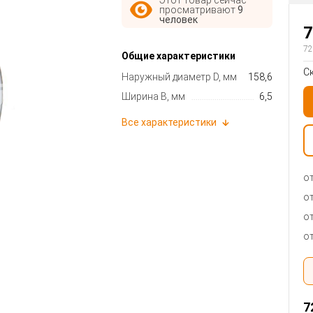
просматривают
9
человек
7
72
Общие характеристики
С
Наружный диаметр D, мм
158,6
Ширина B, мм
6,5
Все характеристики
от
от
от
от
7