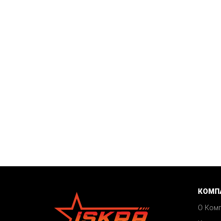
КОМП
О Ком