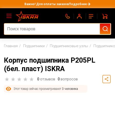
Важно! Для оплаты заказов
Подробнее
Главная
Подшипники
Подшипниковые узлы
Подшипнико
Корпус подшипника P205PL
(бел. пласт) ISKRA
0
отзывов
0
вопросов
Этот товар сейчас просматривают
3 человека