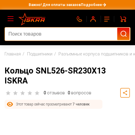
Важно! Для оплаты заказов
Подробнее
Главная
Подшипники
Разъемные корпуса подшипников и 
Кольцо SNL526-SR230X13
ISKRA
0
отзывов
0
вопросов
Этот товар сейчас просматривают
7 человек