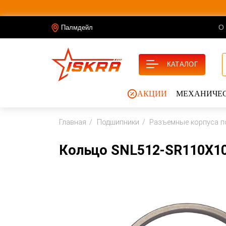
О
Палмдейл
КАТАЛОГ
АКЦИИ
МЕХАНИЧЕС
Главная
Подшипники
Разъемные корпуса п
Кольцо SNL512-SR110X10