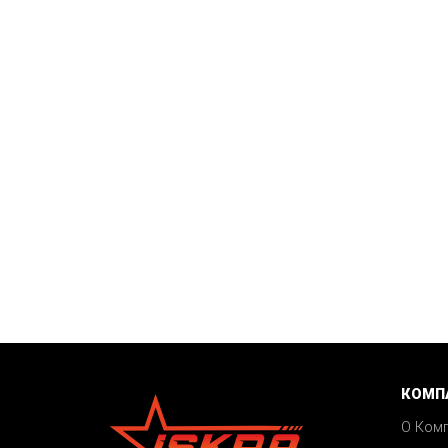
КОМП
О Ком