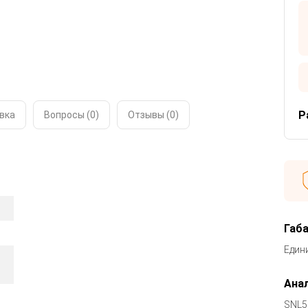
Р
вка
Вопросы (0)
Отзывы (
0
)
Габ
Един
Анал
SNL5