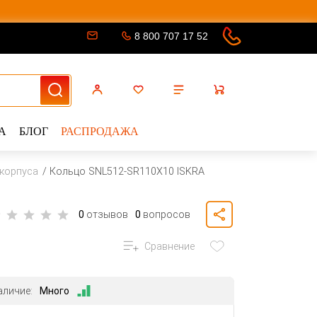
8 800 707 17 52
А
БЛОГ
РАСПРОДАЖА
корпуса
Кольцо SNL512-SR110X10 ISKRA
0
отзывов
0
вопросов
Сравнение
аличие:
Много