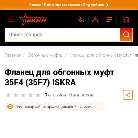
Важно! Для оплаты заказов
Подробнее
Главная
Обгонные муфты
Фланцы для обгонных муфт
Фл
Фланец для обгонных муфт
35F4 (35F7) ISKRA
0
отзывов
0
вопросов
Этот товар сейчас просматривают
7 человек