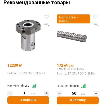
Рекомендованные товары
Бесплатный
распил
12239 ₽
172 ₽
/см
8600 ₽ Цена за 50 см
Гайка ШВП SFU5010 ISKRA
Винт ШВП SFUR5010 ISKRA
Наличие:
Много
Наличие:
Много
шт
см
В корзину
В корзину