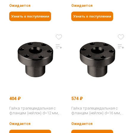
резьба), PFR 28-5-D…
резьба), PFR 14-3-D…
Ожидается
Ожидается
Узнать о поступлении
Узнать о поступлении
404 ₽
574 ₽
Гайка трапецеидальная с
Гайка трапецеидальная с
фланцем (нейлон) d=12 мм,
фланцем (нейлон) d=16 мм,
шаг резьбы 3 мм (прав.
шаг резьбы 4 мм (прав.
резьба), PFR 12-3-D…
резьба), PFR 16-4-D…
Ожидается
Ожидается