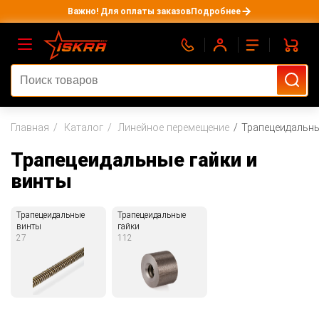
Важно! Для оплаты заказов
Подробнее
Главная
Каталог
Линейное перемещение
Трапецеидальны
Трапецеидальные гайки и
винты
Трапецеидальные
Трапецеидальные
винты
гайки
27
112