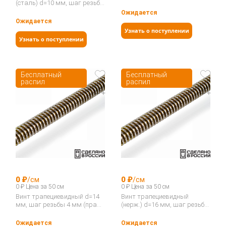
резьба), TR 50-8-G…
(сталь) d=10 мм, шаг резьбы
2 мм (лев. резьба), KSM 10-2-
Ожидается
G…
Ожидается
Узнать о поступлении
Узнать о поступлении
Бесплатный
Бесплатный
распил
распил
0 ₽
/см
0 ₽
/см
0 ₽ Цена за 50 см
0 ₽ Цена за 50 см
Винт трапециевидный d=14
Винт трапециевидный
мм, шаг резьбы 4 мм (прав.
(нерж.) d=16 мм, шаг резьбы
резьба), TR 14-4-D…
4 мм, (лев. резьба), TRI 16-4-
G…
Ожидается
Ожидается