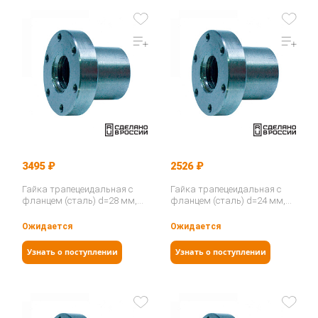
3495 ₽
2526 ₽
Гайка трапецеидальная с
Гайка трапецеидальная с
фланцем (сталь) d=28 мм,
фланцем (сталь) d=24 мм,
шаг резьбы 5 мм (лев.
шаг резьбы 5 мм (прав.
резьба), SFR 28-5-G…
резьба), SFR 24-5-D…
Ожидается
Ожидается
Узнать о поступлении
Узнать о поступлении