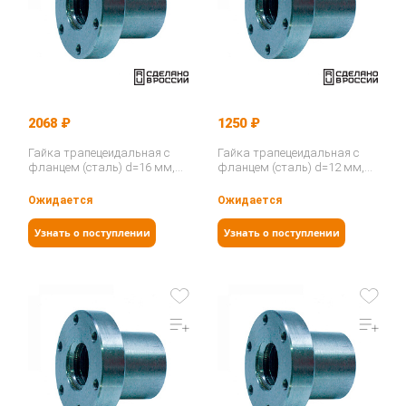
2068 ₽
1250 ₽
Гайка трапецеидальная с
Гайка трапецеидальная с
фланцем (сталь) d=16 мм,
фланцем (сталь) d=12 мм,
шаг резьбы 4 мм (лев.
шаг резьбы 3 мм (лев.
резьба), SFR 16-4-G…
резьба), SFR 12-3-G…
Ожидается
Ожидается
Узнать о поступлении
Узнать о поступлении