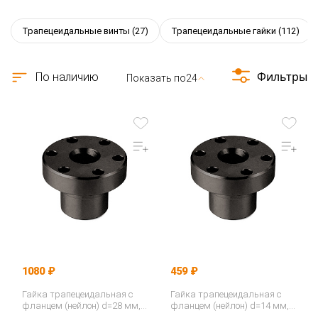
Трапецеидальные винты
(27)
Трапецеидальные гайки
(112)
Фильтры
По наличию
Показать по
24
1080 ₽
459 ₽
Гайка трапецеидальная с
Гайка трапецеидальная с
фланцем (нейлон) d=28 мм,
фланцем (нейлон) d=14 мм,
шаг резьбы 5 мм (прав.
шаг резьбы 3 мм (прав.