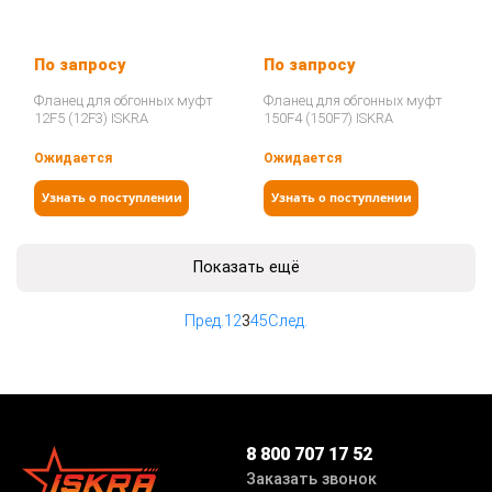
По запросу
По запросу
Фланец для обгонных муфт
Фланец для обгонных муфт
12F5 (12F3) ISKRA
150F4 (150F7) ISKRA
Ожидается
Ожидается
Узнать о поступлении
Узнать о поступлении
Показать ещё
Пред.
1
2
3
4
5
След.
8 800 707 17 52
Заказать звонок