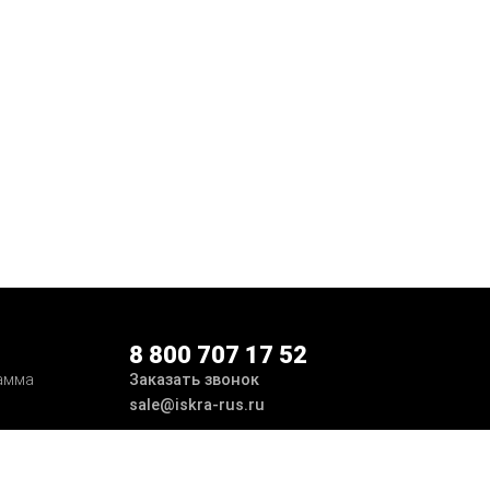
8 800 707 17 52
Заказать звонок
амма
sale@iskra-rus.ru
ботка
Принимаем к оплате