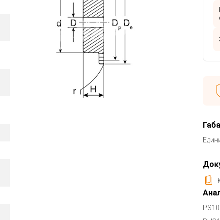
Габ
Един
Док
Анал
PS10