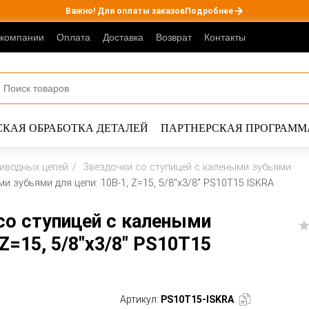
Важно! Для оплаты заказов
Подробнее
 компании
Оплата
Доставка
Возврат
Контакты
КАЯ ОБРАБОТКА ДЕТАЛЕЙ
ПАРТНЕРСКАЯ ПРОГРАММ
риводных цепей
Звездочки со ступицей с калеными зубьями
и зубьями для цепи: 10B-1, Z=15, 5/8"x3/8" PS10T15 ISKRA
со ступицей с калеными
 Z=15, 5/8"x3/8" PS10T15
Артикул:
PS10T15-ISKRA