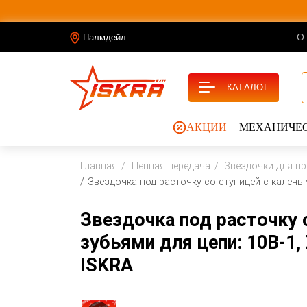
О
Палмдейл
КАТАЛОГ
АКЦИИ
МЕХАНИЧЕС
Главная
Цепная передача
Звездочки для п
Звездочка под расточку со ступицей с каленым
Звездочка под расточку 
зубьями для цепи: 10B-1,
ISKRA