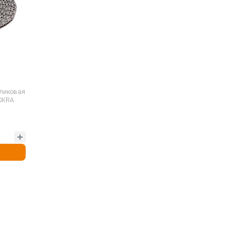
оликовая
ISKRA