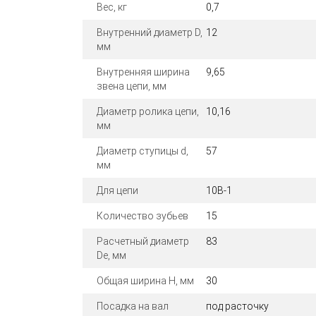
Вес, кг
0,7
Внутренний диаметр D,
12
мм
Внутренняя ширина
9,65
звена цепи, мм
Диаметр ролика цепи,
10,16
мм
Диаметр ступицы d,
57
мм
Для цепи
10B-1
Количество зубьев
15
Расчетный диаметр
83
De, мм
Общая ширина H, мм
30
Посадка на вал
под расточку