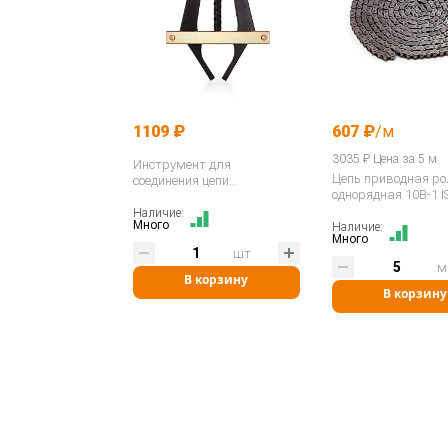
1109 ₽
607 ₽
/м
3035 ₽ Цена за 5 м
Инструмент для
Цепь приводная р
соединения цепи
однорядная 10B-1 
(сшиватель) 3/8" - 3/4" 06B-
12B / ASA ANSI 35-60
Наличие:
Много
Наличие:
400035…
Много
шт
м
В корзину
В корзину