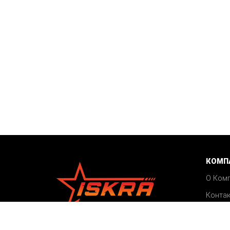
КОМП
О Ком
Конта
Акции
©2026 ISKRA
Блог