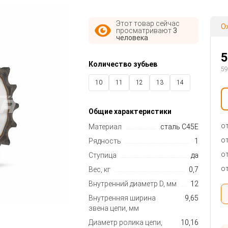
Этот товар сейчас
О
просматривают
3
человека
5
Количество зубьев
59
10
11
12
13
14
15
16
17
18
19
Общие характеристики
20
21
22
23
26
от
Материал
сталь C45E
27
28
29
30
32
от
Рядность
1
35
40
от
Ступица
да
от
Вес, кг
0,7
Внутренний диаметр D, мм
12
Внутренняя ширина
9,65
звена цепи, мм
Диаметр ролика цепи,
10,16