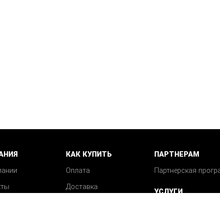
АНИЯ
КАК КУПИТЬ
ПАРТНЕРАМ
пании
Оплата
Партнерская прогр
кты
Доставка
УСЛУГИ
Возврат
Механическая обра
Вопрос-ответ
деталей