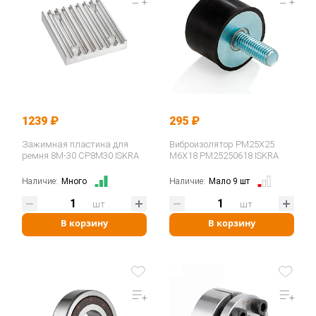
1239 ₽
295 ₽
Зажимная пластина для
Виброизолятор PM25X25
ремня 8M-30 CP8M30 ISKRA
M6X18 PM25250618 ISKRA
Наличие:
Много
Наличие:
Мало 9 шт
шт
шт
В корзину
В корзину