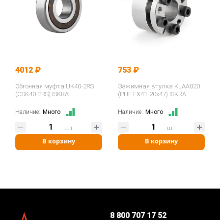
4012 ₽
753 ₽
Обгонная муфта UK40-2RS
Зажимная втулка KLAA020
(CSK40-2RS) ISKRA
(PHF FX41-20x47) ISKRA
Наличие:
Много
Наличие:
Много
шт
шт
В корзину
В корзину
8 800 707 17 52