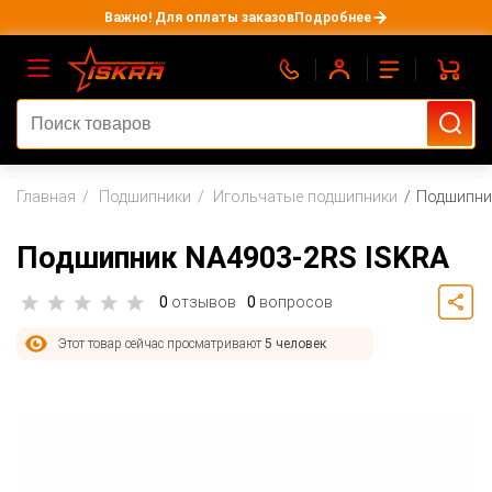
Важно! Для оплаты заказов
Подробнее
Главная
Подшипники
Игольчатые подшипники
Подшипни
Подшипник NA4903-2RS ISKRA
0
отзывов
0
вопросов
Этот товар сейчас просматривают
5 человек