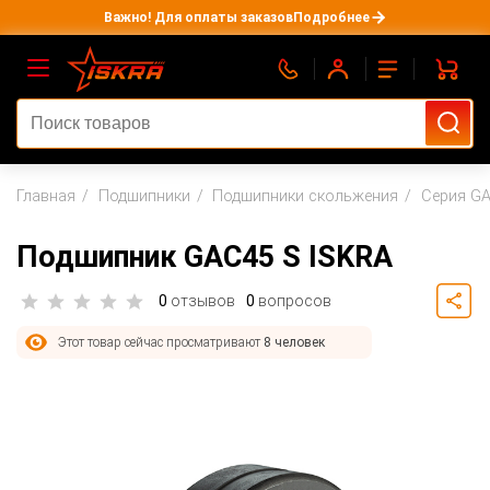
Важно! Для оплаты заказов
Подробнее
Главная
Подшипники
Подшипники скольжения
Серия G
Подшипник GAC45 S ISKRA
0
отзывов
0
вопросов
Этот товар сейчас просматривают
8 человек