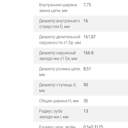
Внутренняя ширина
7,75
звена цепи, мм
Диаметр внутреннего
16
отверстия D, мм
Диаметр делительной
161,87
окружности z1 Dp, мм
Диаметр наружный
166.8
звездочки z1 De, мм
Диаметр ролика цепи,
8,51
мм
Диаметр ступицы d,
90
мм
Общая ширина H, мм
35
Радиус зуба
13
звездочки r, мм
Размер цепи, дюйм
0,5x0,3125