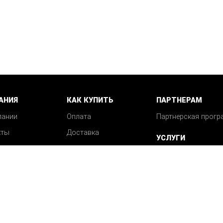
АНИЯ
КАК КУПИТЬ
ПАРТНЕРАМ
пании
Оплата
Партнерская прогр
кты
Доставка
УСЛУГИ
Возврат
Механическая обра
Вопрос-ответ
деталей