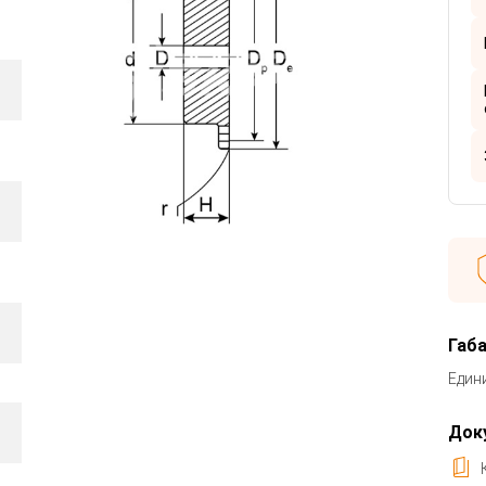
Габ
Един
Док