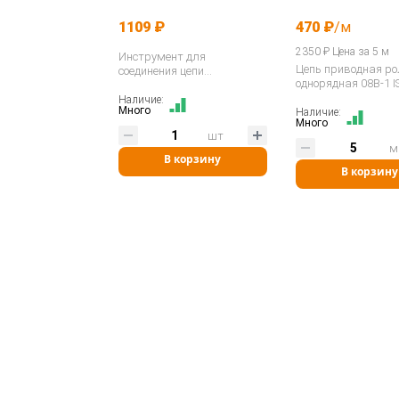
1109 ₽
470 ₽
/м
2350 ₽ Цена за 5 м
Инструмент для
Цепь приводная р
соединения цепи
однорядная 08B-1 
(сшиватель) 3/8" - 3/4" 06B-
12B / ASA ANSI 35-60
Наличие:
Много
Наличие:
400035…
Много
шт
м
В корзину
В корзину