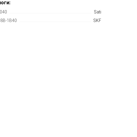
оги:
040
Sati
8B-1B40
SKF