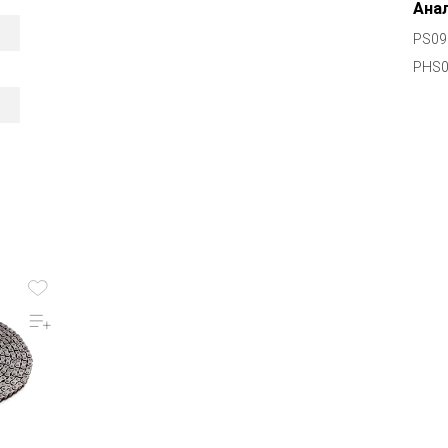
Анал
PS09
PHS0