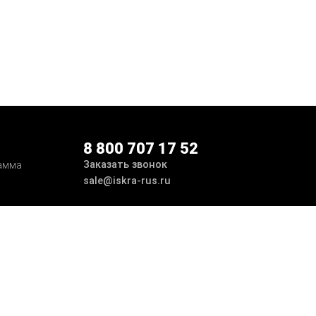
8 800 707 17 52
Заказать звонок
амма
sale@iskra-rus.ru
ботка
Принимаем к оплате
Мы в соцсетях