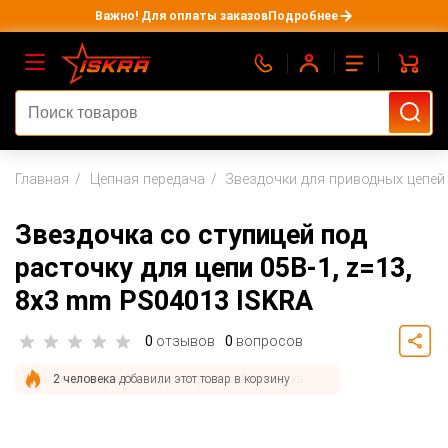
Важно! Для оплаты заказов
Подробнее
Главная
Цепная передача
Звездочки для приводных цепей
Звездочка со ступицей под
расточку для цепи 05B-1, z=13,
8x3 mm PS04013 ISKRA
0
отзывов
0
вопросов
2 человека
добавили этот товар в корзину