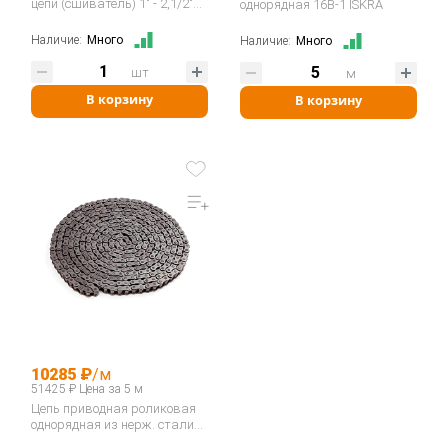
цепи (сшиватель) 1" - 2,1/2"
однорядная 16B-1 ISKRA
16B-40B / ASA ANSI 80-200…
Наличие:
Много
Наличие:
Много
шт
м
В корзину
В корзину
10285 ₽
/м
51425 ₽ Цена за 5 м
Цепь приводная роликовая
однорядная из нерж. стали
16B-1SS…