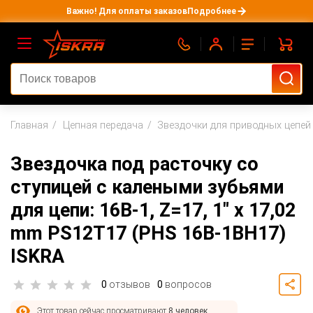
Важно! Для оплаты заказов
Подробнее
Главная
Цепная передача
Звездочки для приводных цепей
Звездочка под расточку со
ступицей с калеными зубьями
для цепи: 16B-1, Z=17, 1" x 17,02
mm PS12T17 (PHS 16B-1BH17)
ISKRA
0
отзывов
0
вопросов
Этот товар сейчас просматривают
8 человек