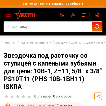
Важно! Для оплаты заказов
Подробнее
Главная
Цепная передача
Звездочки для приводных цепей
Звездочка под расточку со
ступицей с калеными зубьями
для цепи: 10B-1, Z=11, 5/8" x 3/8"
PS10T11 (PHS 10B-1BH11)
ISKRA
0
отзывов
0
вопросов
Этот товар сейчас просматривают
2 человека