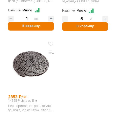
цепи (сшиватель) 3/8" - 3/4"
однорядная 08B-1 ISKRA
06B-12B / ASA ANSI 35-60
400035…
Наличие:
Много
Наличие:
Много
шт
м
В корзину
В корзину
2853 ₽
/м
14265 ₽ Цена за 5 м
Цепь приводная роликовая
однорядная из нерж. стали
08B-1SS…