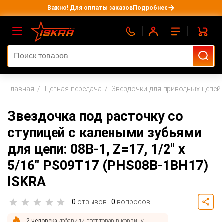
Важно! Для оплаты заказов
Подробнее
Главная
Цепная передача
Звездочки для приводных цепей
Звездочка под расточку со
ступицей с калеными зубьями
для цепи: 08B-1, Z=17, 1/2" x
5/16" PS09T17 (PHS08B-1BH17)
ISKRA
0
отзывов
0
вопросов
2 человека
добавили этот товар в корзину