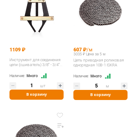
1109 ₽
607 ₽
/м
3035 ₽ Цена за 5 м
Инструмент для соединения
Цепь приводная роликовая
цепи (сшиватель) 3/8" - 3/4"
однорядная 10B-1 ISKRA
06B-12B / ASA ANSI 35-60
400035…
Наличие:
Много
Наличие:
Много
шт
м
В корзину
В корзину