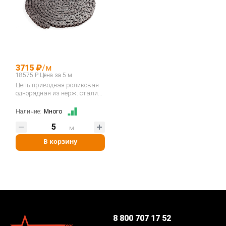
3715 ₽
/м
18575 ₽ Цена за 5 м
Цепь приводная роликовая
однорядная из нерж. стали
10B-1SS…
Наличие:
Много
м
В корзину
8 800 707 17 52