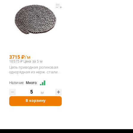
3715 ₽
/м
18575 ₽ Цена за 5 м
Цепь приводная роликовая
однорядная из нерж. стали
10B-1SS…
Наличие:
Много
м
В корзину