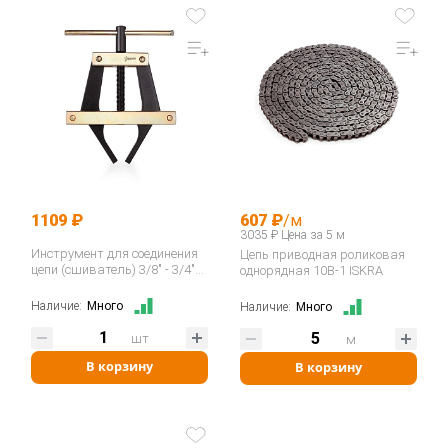
1109 ₽
607 ₽
/м
3035 ₽ Цена за 5 м
Инструмент для соединения
Цепь приводная роликовая
цепи (сшиватель) 3/8" - 3/4"
однорядная 10B-1 ISKRA
06B-12B / ASA ANSI 35-60
400035…
Наличие:
Много
Наличие:
Много
шт
м
В корзину
В корзину