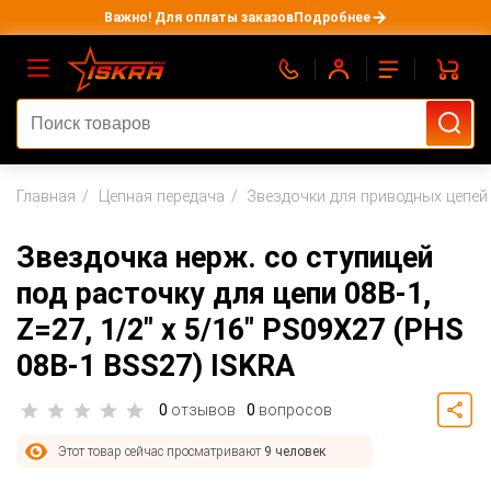
Важно! Для оплаты заказов
Подробнее
Главная
Цепная передача
Звездочки для приводных цепей
Звездочка нерж. со ступицей
под расточку для цепи 08B-1,
Z=27, 1/2" x 5/16" PS09X27 (PHS
08B-1 BSS27) ISKRA
0
отзывов
0
вопросов
Этот товар сейчас просматривают
9 человек