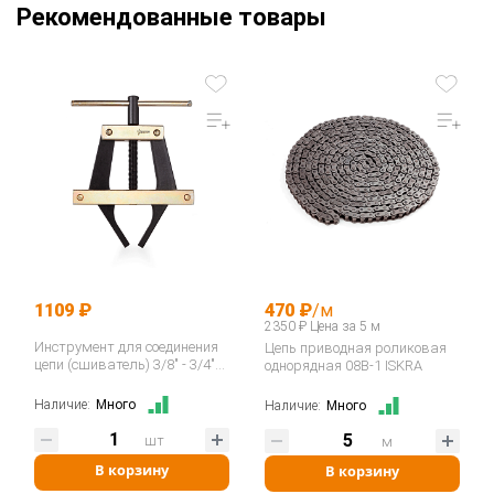
Рекомендованные товары
1109 ₽
470 ₽
/м
2350 ₽ Цена за 5 м
Инструмент для соединения
Цепь приводная роликовая
цепи (сшиватель) 3/8" - 3/4"
однорядная 08B-1 ISKRA
06B-12B / ASA ANSI 35-60
400035…
Наличие:
Много
Наличие:
Много
шт
м
В корзину
В корзину