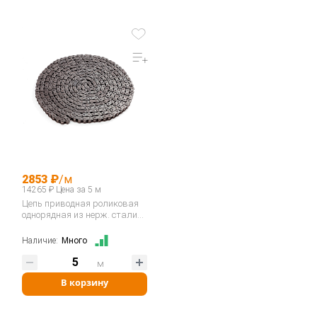
2853 ₽
/м
14265 ₽ Цена за 5 м
Цепь приводная роликовая
однорядная из нерж. стали
08B-1SS…
Наличие:
Много
м
В корзину