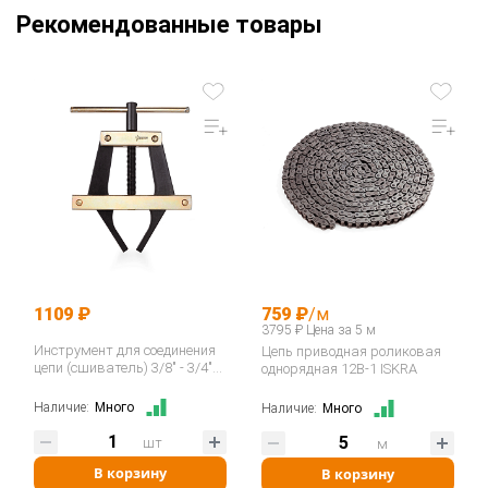
Рекомендованные товары
1109 ₽
759 ₽
/м
3795 ₽ Цена за 5 м
Инструмент для соединения
Цепь приводная роликовая
цепи (сшиватель) 3/8" - 3/4"
однорядная 12B-1 ISKRA
06B-12B / ASA ANSI 35-60
400035…
Наличие:
Много
Наличие:
Много
шт
м
В корзину
В корзину