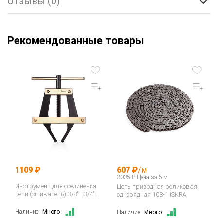
Отзывы (0)
Рекомендованные товары
1109 ₽
607 ₽
/м
3035 ₽ Цена за 5 м
Инструмент для соединения
Цепь приводная роликовая
цепи (сшиватель) 3/8" - 3/4"
однорядная 10B-1 ISKRA
06B-12B / ASA ANSI 35-60
400035…
Наличие:
Много
Наличие:
Много