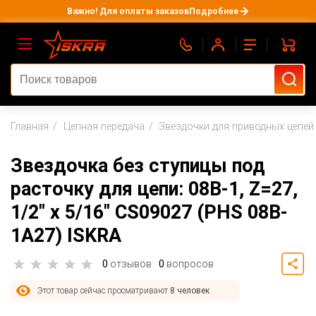
Важно! Для оплаты заказов
Подробнее
Главная
Цепная передача
Звездочки для приводных цепей
Звездочка без ступицы под
расточку для цепи: 08B-1, Z=27,
1/2" x 5/16" CS09027 (PHS 08B-
1A27) ISKRA
0
отзывов
0
вопросов
Этот товар сейчас просматривают
8 человек