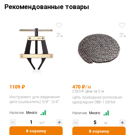
Рекомендованные товары
1109 ₽
470 ₽
/м
2350 ₽ Цена за 5 м
Инструмент для соединения
Цепь приводная роликовая
цепи (сшиватель) 3/8" - 3/4"
однорядная 08B-1 ISKRA
06B-12B / ASA ANSI 35-60
400035…
Наличие:
Много
Наличие:
Много
шт
м
В корзину
В корзину