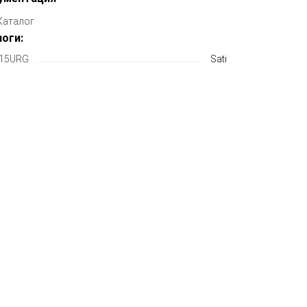
Каталог
оги:
15URG
Sati