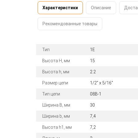
Характеристики
Описание
Доста
Рекомендованные товары
Тип
1E
Высота H, мм
15
Высота h, мм
2.2
Размер цепи
1/2" x 5/16"
Тип цепи
08B-1
Ширина B, мм
30
Ширина b, мм
7,4
Высота h1, мм
7,2