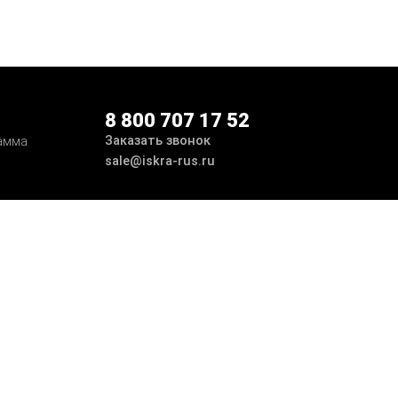
8 800 707 17 52
Заказать звонок
амма
sale@iskra-rus.ru
ботка
Принимаем к оплате
Мы в соцсетях