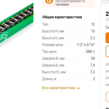
просматривают
5
человек
2
Общие характеристики
22
Тип
1E
С
Высота H, мм
15
Высота h, мм
2.2
Размер цепи
1/2" x 5/16"
Тип цепи
08B-1
Ширина B, мм
30
от
Ширина b, мм
7,4
от
Высота h1, мм
7,2
от
Длина, м
2
от
Все характеристики