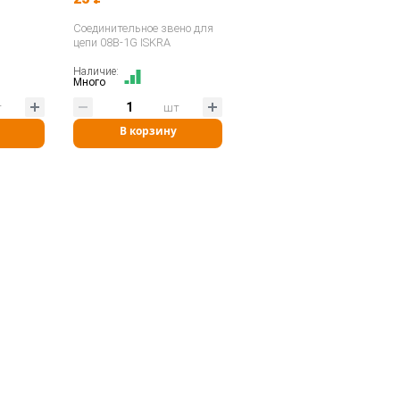
Соединительное звено для
цепи 08B-1G ISKRA
3/4" 06B-
0
Наличие:
Много
т
шт
В корзину