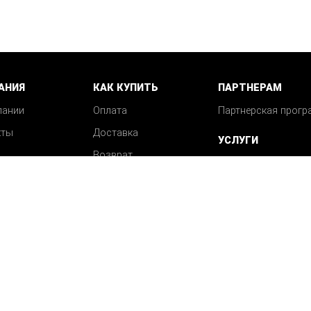
АНИЯ
КАК КУПИТЬ
ПАРТНЕРАМ
пании
Оплата
Партнерская прогр
кты
Доставка
УСЛУГИ
Возврат
Механическая обра
Вопрос-ответ
деталей