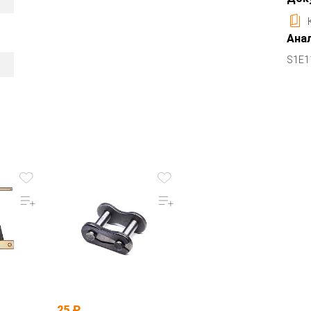
Анал
S1E1
25 ₽