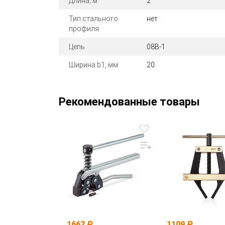
Длина, м
2
Тип стального
нет
профиля
Цепь
08B-1
Ширина b1, мм
20
Рекомендованные товары
1662 ₽
1109 ₽