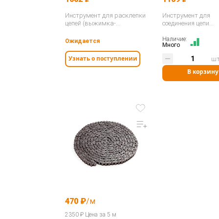
Инструмент для расклепки
Инструмент для
цепей (выжимка-
соединения цепи
экстрактор) 05B-12B / ASA
(сшиватель) 3/8" - 
ANSI 25-60 / 208-212…
12B / ASA ANSI 35-6
Наличие:
Ожидается
Много
400035…
Узнать о поступлении
ш
В корзину
470 ₽
/м
2350 ₽ Цена за 5 м