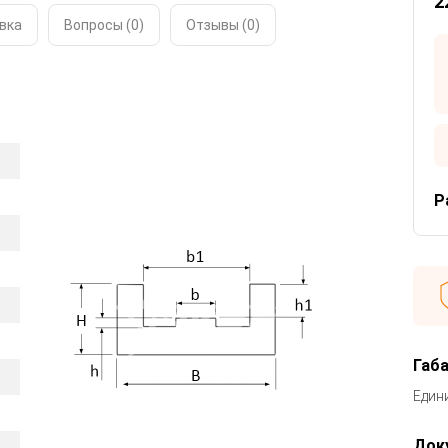
2
вка
Вопросы (0)
Отзывы (
0
)
Р
Габ
Един
Док